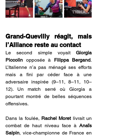
Grand-Quevilly réagit, mais 
l’Alliance reste au contact 
Le second simple voyait 
Giorgia 
Piccolin
 opposée à 
Filippa Bergand
. 
L’Italienne n’a pas ménagé ses efforts 
mais a fini par céder face à une 
adversaire inspirée (9–11, 8–11, 10–
12). Un match serré où Giorgia a 
pourtant montré de belles séquences 
offensives.
Dans la foulée, 
Rachel Moret
 livrait un 
combat de haut niveau face à 
Anaïs 
Salpin
, vice-championne de France en 