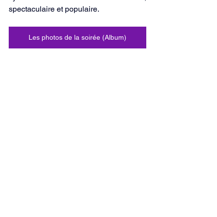
spectaculaire et populaire.
Les photos de la soirée (Album)
Rédaction : Arno BROTONS
Voir tout
Posts récents