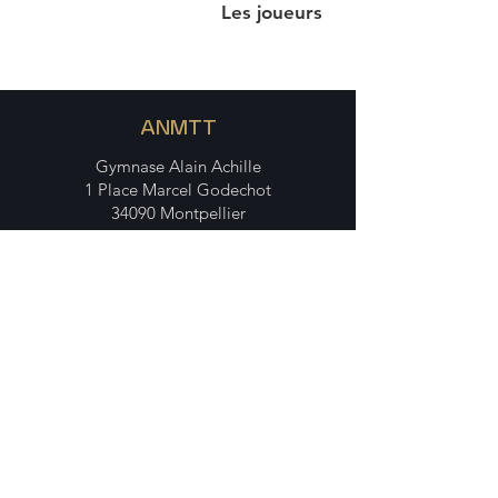
Les joueurs
ANMTT
Gymnase Alain Achille
1 Place Marcel Godechot
34090 Montpellier
Nous contacter
alliancenimesmontpellier@gmail.com
Portail Média
Nous suivre